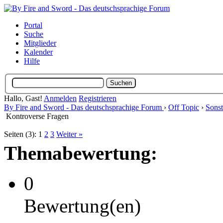
Portal
Suche
Mitglieder
Kalender
Hilfe
Hallo, Gast!
Anmelden
Registrieren
By Fire and Sword - Das deutschsprachige Forum
›
Off Topic
›
Sonst
Kontroverse Fragen
Seiten (3):
1
2
3
Weiter »
Themabewertung:
0
Bewertung(en)