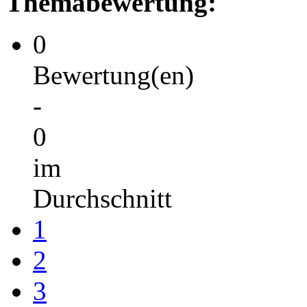
Themabewertung:
0
Bewertung(en)
-
0
im
Durchschnitt
1
2
3