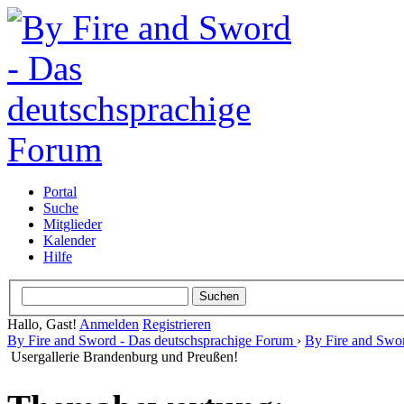
Portal
Suche
Mitglieder
Kalender
Hilfe
Hallo, Gast!
Anmelden
Registrieren
By Fire and Sword - Das deutschsprachige Forum
›
By Fire and Swo
Usergallerie Brandenburg und Preußen!