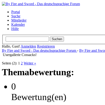
Portal
Suche
Mitglieder
Kalender
Hilfe
Hallo, Gast!
Anmelden
Registrieren
By Fire and Sword - Das deutschsprachige Forum
›
By Fire and Swo
Usergallerie Cossacks!
Seiten (2):
1
2
Weiter »
Themabewertung:
0
Bewertung(en)