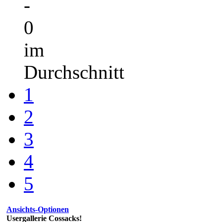
-
0
im
Durchschnitt
1
2
3
4
5
Ansichts-Optionen
Usergallerie Cossacks!