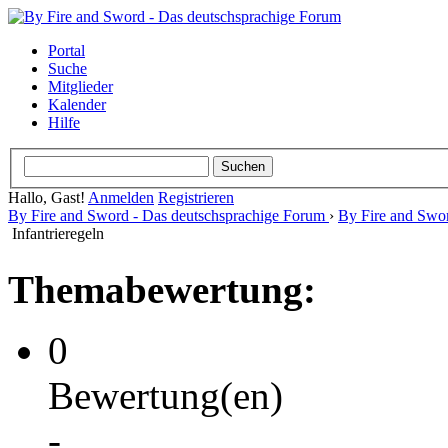
Portal
Suche
Mitglieder
Kalender
Hilfe
Hallo, Gast!
Anmelden
Registrieren
By Fire and Sword - Das deutschsprachige Forum
›
By Fire and Swo
Infantrieregeln
Themabewertung:
0
Bewertung(en)
-