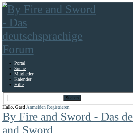
Portal
Suche
Mitglieder
Kalender
Hilfe
Hallo, Gast!
Anmelden
Registrieren
By Fire and Sword - Das d
and Sword