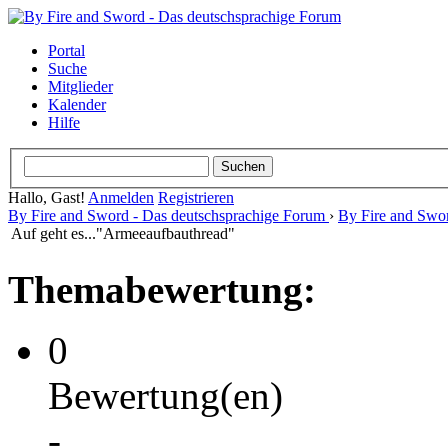
Portal
Suche
Mitglieder
Kalender
Hilfe
Hallo, Gast!
Anmelden
Registrieren
By Fire and Sword - Das deutschsprachige Forum
›
By Fire and Swo
Auf geht es..."Armeeaufbauthread"
Themabewertung:
0
Bewertung(en)
-