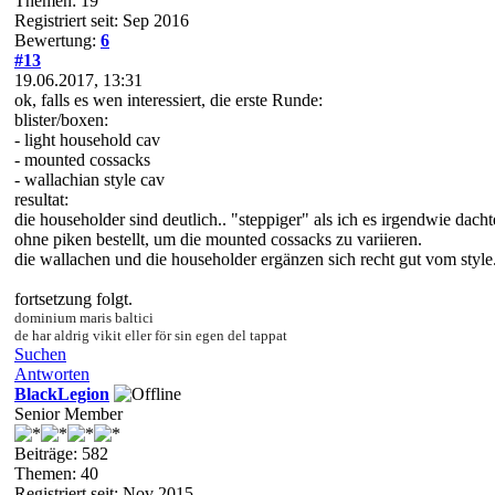
Themen: 19
Registriert seit: Sep 2016
Bewertung:
6
#13
19.06.2017, 13:31
ok, falls es wen interessiert, die erste Runde:
blister/boxen:
- light household cav
- mounted cossacks
- wallachian style cav
resultat:
die householder sind deutlich.. "steppiger" als ich es irgendwie dacht
ohne piken bestellt, um die mounted cossacks zu variieren.
die wallachen und die householder ergänzen sich recht gut vom style
fortsetzung folgt.
dominium maris baltici
de har aldrig vikit eller för sin egen del tappat
Suchen
Antworten
BlackLegion
Senior Member
Beiträge: 582
Themen: 40
Registriert seit: Nov 2015