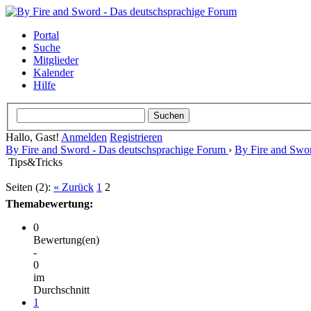
Portal
Suche
Mitglieder
Kalender
Hilfe
Hallo, Gast!
Anmelden
Registrieren
By Fire and Sword - Das deutschsprachige Forum
›
By Fire and Swo
Tips&Tricks
Seiten (2):
« Zurück
1
2
Themabewertung:
0
Bewertung(en)
-
0
im
Durchschnitt
1