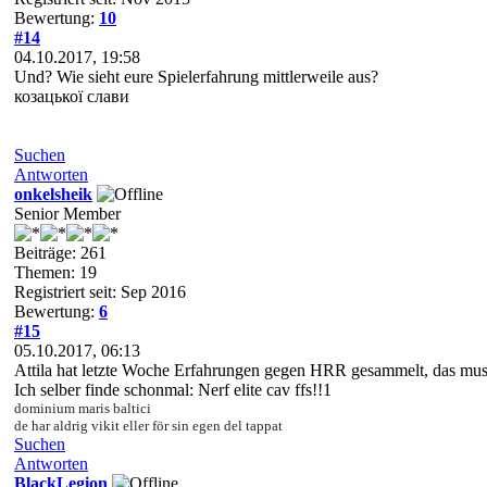
Bewertung:
10
#14
04.10.2017, 19:58
Und? Wie sieht eure Spielerfahrung mittlerweile aus?
козацької слави
Suchen
Antworten
onkelsheik
Senior Member
Beiträge: 261
Themen: 19
Registriert seit: Sep 2016
Bewertung:
6
#15
05.10.2017, 06:13
Attila hat letzte Woche Erfahrungen gegen HRR gesammelt, das muss
Ich selber finde schonmal: Nerf elite cav ffs!!1
dominium maris baltici
de har aldrig vikit eller för sin egen del tappat
Suchen
Antworten
BlackLegion