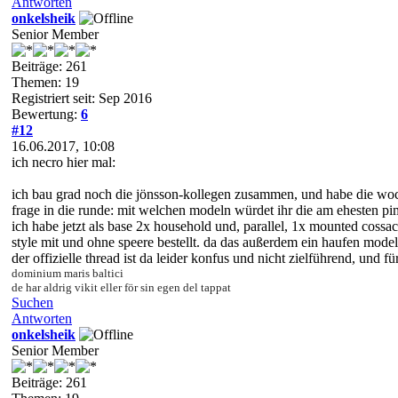
Antworten
onkelsheik
Senior Member
Beiträge: 261
Themen: 19
Registriert seit: Sep 2016
Bewertung:
6
#12
16.06.2017, 10:08
ich necro hier mal:
ich bau grad noch die jönsson-kollegen zusammen, und habe die woche
frage in die runde: mit welchen modeln würdet ihr die am ehesten p
ich habe jetzt als base 2x household und, parallel, 1x mounted cossac
style mit und ohne speere bestellt. da das außerdem ein haufen models
der offizielle thread ist da leider konfus und nicht zielführend, und für
dominium maris baltici
de har aldrig vikit eller för sin egen del tappat
Suchen
Antworten
onkelsheik
Senior Member
Beiträge: 261