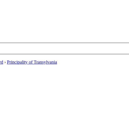
rd
›
Principality of Transylvania