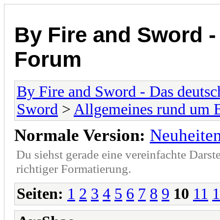
By Fire and Sword 
Forum
By Fire and Sword - Das deuts
Sword
>
Allgemeines rund um 
Normale Version:
Neuheite
Du siehst gerade eine vereinfachte Darst
richtiger Formatierung.
Seiten:
1
2
3
4
5
6
7
8
9
10
11
1