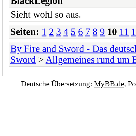
BlackLegion
Sieht wohl so aus.
Seiten:
1
2
3
4
5
6
7
8
9
10
11
1
By Fire and Sword - Das deuts
Sword
>
Allgemeines rund um 
Deutsche Übersetzung:
MyBB.de
, P